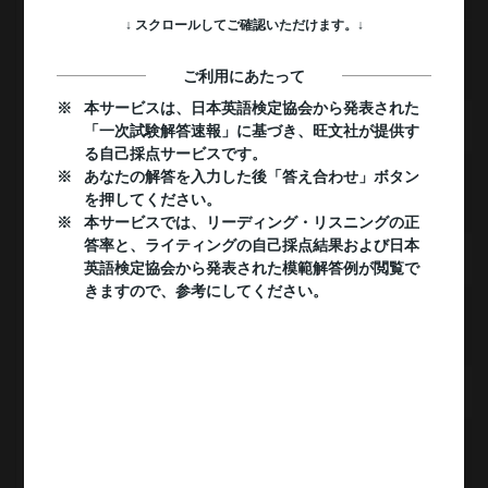
↓ スクロールしてご確認いただけます。↓
観点①内容
英文の要点を適切に捉えているか
本サービスは、日本英語検定協会から発表された
◎
○
△
×
内容
「一次試験解答速報」に基づき、旺文社が提供す
る自己採点サービスです。
あなたの解答を入力した後「答え合わせ」ボタン
観点②構成
を押してください。
論理的に文章を構築できているか
本サービスでは、リーディング・リスニングの正
答率と、ライティングの自己採点結果および日本
◎
○
△
×
構成
英語検定協会から発表された模範解答例が閲覧で
きますので、参考にしてください。
観点③語彙
適切な語彙を用い、語句の言い換えなどに工夫があるか
◎
○
△
×
語彙
観点④文法
適切な文法を用い、文の構造などに工夫があるか