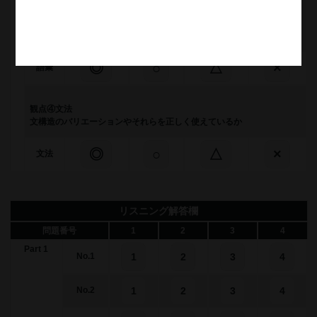
観点③語彙
課題に相応しい語彙を正しく使えているか
◎
○
△
×
語彙
観点④文法
文構造のバリエーションやそれらを正しく使えているか
◎
○
△
×
文法
リスニング解答欄
問題番号
1
2
3
4
Part 1
1
2
3
4
No.1
1
2
3
4
No.2