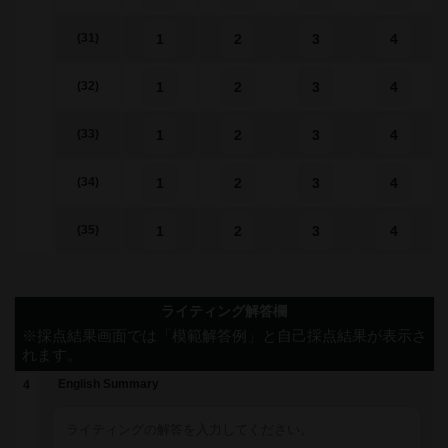
1
2
3
4
(31)
1
2
3
4
(32)
1
2
3
4
(33)
1
2
3
4
(34)
1
2
3
4
(35)
ライティング解答欄
※採点結果画面では「模範解答例」と自己採点結果が表示さ
れます。
English Summary
4