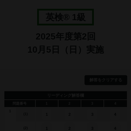
英検® 1級
2025年度第2回
10月5日（日）実施
解答をクリアする
リーディング解答欄
問題番号
1
2
3
4
1
1
2
3
4
(1)
1
2
3
4
(2)