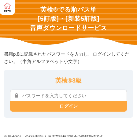
英検®でる順パス単
[5訂版]・[新装5訂版]
音声ダウンロードサービス
書籍p.8に記載されたパスワードを入力し、ログインしてくだ
さい。（半角アルファベット小文字）
英検®3級
ログイン
※英検®は、公益財団法人 日本英語検定協会の登録商標です。