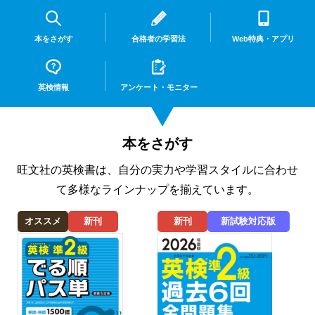
本をさがす
合格者の学習法
Web特典・アプリ
英検情報
アンケート・
モニター
本をさがす
旺文社の英検書は、自分の実力や学習スタイルに合わせ
て多様なラインナップを揃えています。
オススメ
新刊
新刊
新試験対応版