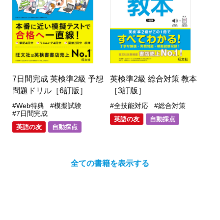
7日間完成 英検準2級 予想
英検準2級 総合対策 教本
問題ドリル［6訂版］
［3訂版］
#Web特典
#模擬試験
#全技能対応
#総合対策
#7日間完成
英語の友
自動採点
英語の友
自動採点
全ての書籍を表示する