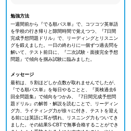
勉強方法
一週間前から『でる順パス単』で、コツコツ英単語
を学校の行き帰りと隙間時間で覚えつつ、『7日間
完成予想問題ドリル』で、リーディングとリスニン
グを鍛えました。一日の終わりに一個ずつ過去問を
解いて、テスト前日に、『二次試験・面接完全予想
問題』で傾向を掴み試験に臨みました。
メッセージ
最初は、５割ほどしか点数が取れませんでしたが、
『でる順パス単』を毎日やることと、『英検過去6
回全問題集』で傾向をつかみ、『7日間完成予想問
題ドリル』の解答・解説を読むことで、リーディン
グ力、ライティング力が徐々に付き、テストを迎え
る前には英語に耳が慣れ、リスニング力もついてき
ました。その結果S-CBTで無事合格することができ