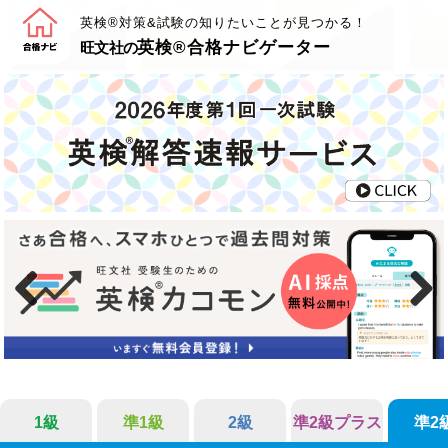
英検®対策&試験の知りたいことが見つかる！
英検®合格ナビゲーター
旺文社の
Previous
Next
1級
準1級
2級
準2級プラス
準2