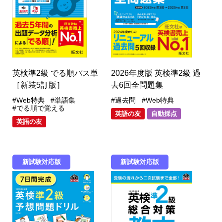
英検準2級 でる順パス単
2026年度版 英検準2級 過
［新装5訂版］
去6回全問題集
#Web特典
#単語集
#過去問
#Web特典
#でる順で覚える
英語の友
自動採点
英語の友
新試験対応版
新試験対応版